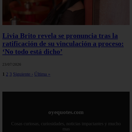
Livia Brito revela se pronuncia tras la
ratificación de su vinculación a proceso:
‘No todo está dicho’
23/07/2026
1
2
3
Siguiente ›
Última »
oyequotes.com
Cosas curiosas, curiosidades, noticias impactantes y mucho
mas