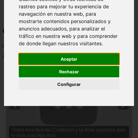
rastreo para mejorar tu experiencia de
navegación en nuestra web, para
mostrarte contenidos personalizados y
Curiosidades y Sabias que
anuncios adecuados, para analizar el
tráfico en nuestra web y para comprender
de donde llegan nuestros visitantes.
Cosas curiosas, curiosidades, noticias impactantes y mucho mas
Mostrando 1 - 24 de 2838 artículos
Aceptar
Rechazar
Configurar
❮
❯
Video Ana Brenda Contreras y la firme promesa que
le hizo a su hija Aria