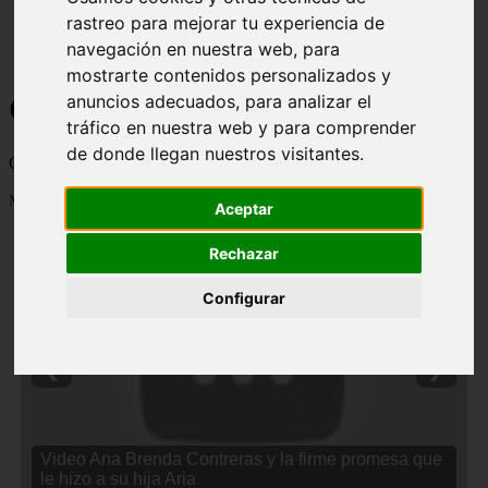
rastreo para mejorar tu experiencia de
navegación en nuestra web, para
mostrarte contenidos personalizados y
Curiosidades y Sabias que
anuncios adecuados, para analizar el
tráfico en nuestra web y para comprender
de donde llegan nuestros visitantes.
Cosas curiosas, curiosidades, noticias impactantes y mucho mas
Mostrando 1 - 24 de 2838 artículos
Aceptar
Rechazar
Configurar
❮
❯
Video Ana Brenda Contreras y la firme promesa que
le hizo a su hija Aria