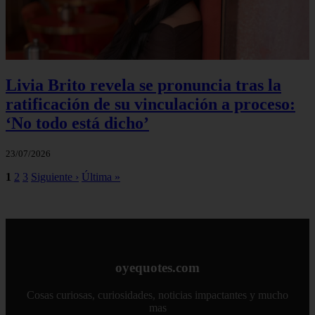
Livia Brito revela se pronuncia tras la
ratificación de su vinculación a proceso:
‘No todo está dicho’
23/07/2026
1
2
3
Siguiente ›
Última »
oyequotes.com
Cosas curiosas, curiosidades, noticias impactantes y mucho
mas