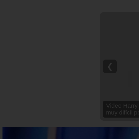
❮
Video Ana Br