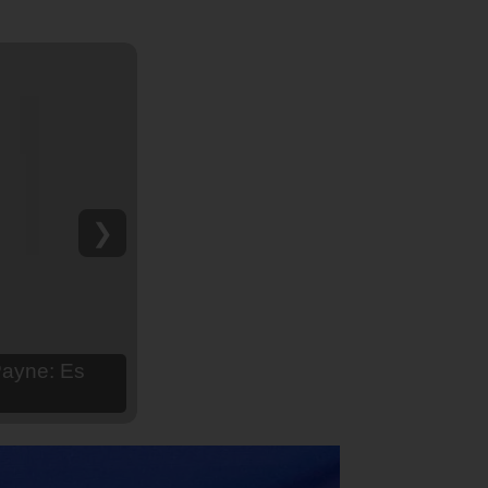
❯
hija Aria