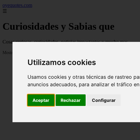
oyequotes.com
☰
Curiosidades y Sabias que
Cosas curiosas, curiosidades, noticias impactantes y mucho mas
Mostrando 1 - 24 de 2834 artículos
Utilizamos cookies
Usamos cookies y otras técnicas de rastreo pa
anuncios adecuados, para analizar el tráfico e
Aceptar
Rechazar
Configurar