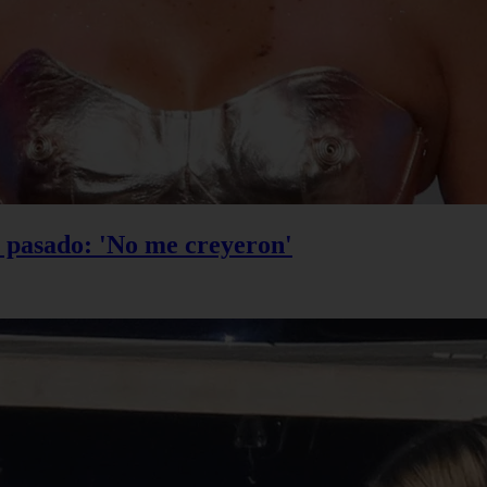
u pasado: 'No me creyeron'