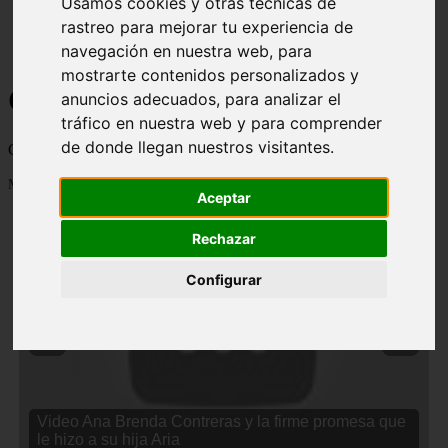
Usamos cookies y otras técnicas de
rastreo para mejorar tu experiencia de
navegación en nuestra web, para
mostrarte contenidos personalizados y
Curiosidades y Sabias que
anuncios adecuados, para analizar el
tráfico en nuestra web y para comprender
de donde llegan nuestros visitantes.
Cosas curiosas, curiosidades, noticias impactantes y mucho mas
Mostrando 1 - 24 de 2833 artículos
Aceptar
Rechazar
Configurar
❮
❯
Video Ana Brenda Contreras y la firme promesa que
le hizo a su hija Aria