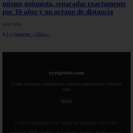
mismo guionista, separadas exactamente
por 16 años y un océano de distancia
19/07/2026
1
2
3
Siguiente ›
Última »
oyequotes.com
Cosas curiosas, curiosidades, noticias impactantes y mucho
mas
Inicio
© 2026 oyequotes.com. Todos los derechos reservados.
Sitemap
|
RSS
|
Política de Cookies
|
Política de Privacidad
|