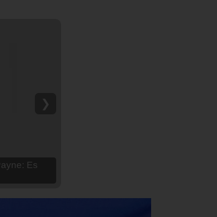
❯
hija Aria