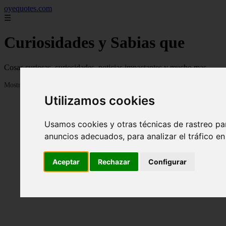
oyequotes.com
☰
Curiosidades y Sabias que
Cosas curiosas, curiosidades, noticias impactantes y mucho mas
Mostrando 1 - 24 de 2834 artículos
Utilizamos cookies
Usamos cookies y otras técnicas de rastreo pa
anuncios adecuados, para analizar el tráfico e
Aceptar
Rechazar
Configurar