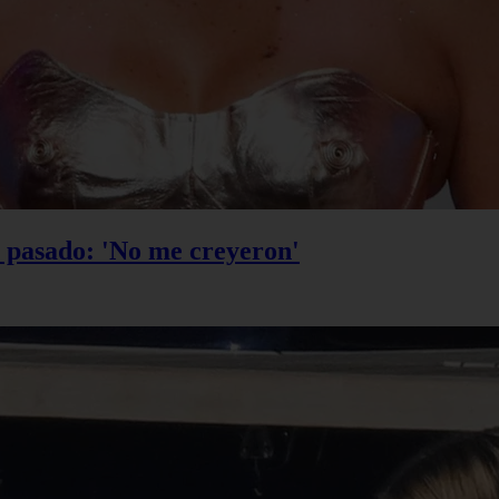
u pasado: 'No me creyeron'