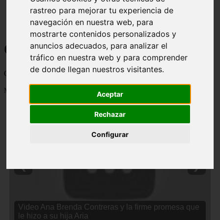
rastreo para mejorar tu experiencia de
navegación en nuestra web, para
mostrarte contenidos personalizados y
Curiosidades y Sabias que
anuncios adecuados, para analizar el
tráfico en nuestra web y para comprender
de donde llegan nuestros visitantes.
Cosas curiosas, curiosidades, noticias impactantes y mucho mas
Mostrando 1 - 24 de 2838 artículos
Aceptar
Rechazar
Configurar
❮
❯
Video Ana Brenda Contreras y la firme promesa que
le hizo a su hija Aria