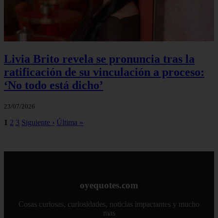
Livia Brito revela se pronuncia tras la
ratificación de su vinculación a proceso:
‘No todo está dicho’
23/07/2026
1
2
3
Siguiente ›
Última »
oyequotes.com
Cosas curiosas, curiosidades, noticias impactantes y mucho
mas