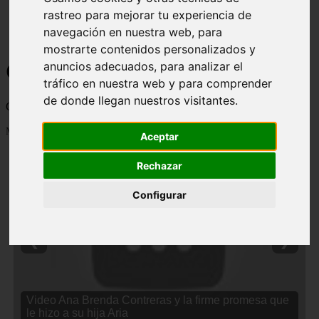
rastreo para mejorar tu experiencia de
navegación en nuestra web, para
mostrarte contenidos personalizados y
Curiosidades y Sabias que
anuncios adecuados, para analizar el
tráfico en nuestra web y para comprender
de donde llegan nuestros visitantes.
Cosas curiosas, curiosidades, noticias impactantes y mucho mas
Mostrando 1 - 24 de 2838 artículos
Aceptar
Rechazar
Configurar
❮
❯
Video Ana Brenda Contreras y la firme promesa que
le hizo a su hija Aria