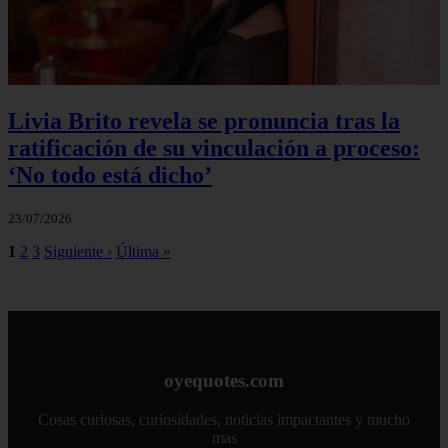
Livia Brito revela se pronuncia tras la
ratificación de su vinculación a proceso:
‘No todo está dicho’
23/07/2026
1
2
3
Siguiente ›
Última »
oyequotes.com
Cosas curiosas, curiosidades, noticias impactantes y mucho
mas