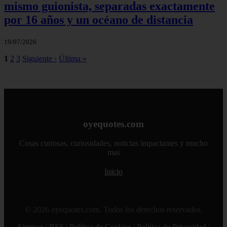
mismo guionista, separadas exactamente
por 16 años y un océano de distancia
19/07/2026
1
2
3
Siguiente ›
Última »
oyequotes.com
Cosas curiosas, curiosidades, noticias impactantes y mucho
mas
Inicio
© 2026 oyequotes.com. Todos los derechos reservados.
Sitemap
|
RSS
|
Política de Cookies
|
Política de Privacidad
|