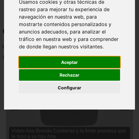
Usamos cookies y otras técnicas de
rastreo para mejorar tu experiencia de
navegación en nuestra web, para
mostrarte contenidos personalizados y
Curiosidades y Sabias que
anuncios adecuados, para analizar el
tráfico en nuestra web y para comprender
de donde llegan nuestros visitantes.
Cosas curiosas, curiosidades, noticias impactantes y mucho mas
Mostrando 1 - 24 de 2833 artículos
Aceptar
Rechazar
Configurar
❮
❯
Video Ana Brenda Contreras y la firme promesa que
le hizo a su hija Aria