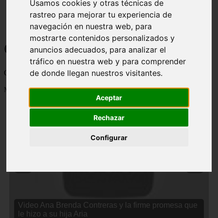
Usamos cookies y otras técnicas de
rastreo para mejorar tu experiencia de
navegación en nuestra web, para
mostrarte contenidos personalizados y
Curiosidades y Sabias que
anuncios adecuados, para analizar el
tráfico en nuestra web y para comprender
de donde llegan nuestros visitantes.
Cosas curiosas, curiosidades, noticias impactantes y mucho mas
Mostrando 1 - 24 de 2833 artículos
Aceptar
Rechazar
Configurar
❮
❯
Video Ana Brenda Contreras y la firme promesa que
le hizo a su hija Aria