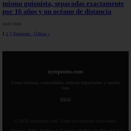
mismo guionista, separadas exactamente
por 16 años y un océano de distancia
19/07/2026
1
2
3
Siguiente ›
Última »
oyequotes.com
Cosas curiosas, curiosidades, noticias impactantes y mucho
mas
Inicio
© 2026 oyequotes.com. Todos los derechos reservados.
Sitemap
|
RSS
|
Política de Cookies
|
Política de Privacidad
|