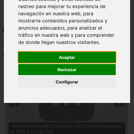
rastreo para mejorar tu experiencia de
navegación en nuestra web, para
mostrarte contenidos personalizados y
Curiosidades y Sabias que
anuncios adecuados, para analizar el
tráfico en nuestra web y para comprender
de donde llegan nuestros visitantes.
Cosas curiosas, curiosidades, noticias impactantes y mucho mas
Mostrando 1 - 24 de 2838 artículos
Aceptar
Rechazar
Configurar
❮
❯
Video Ana Brenda Contreras y la firme promesa que
le hizo a su hija Aria