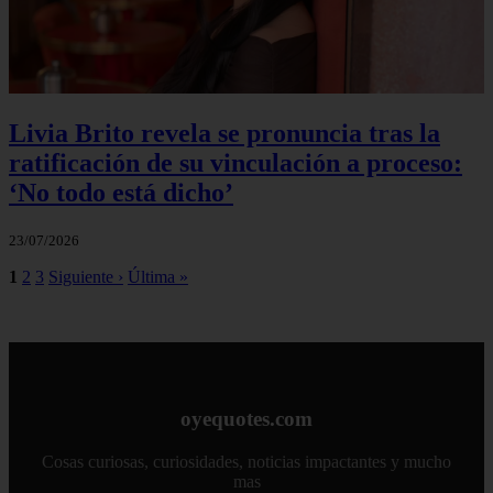
Livia Brito revela se pronuncia tras la
ratificación de su vinculación a proceso:
‘No todo está dicho’
23/07/2026
1
2
3
Siguiente ›
Última »
oyequotes.com
Cosas curiosas, curiosidades, noticias impactantes y mucho
mas