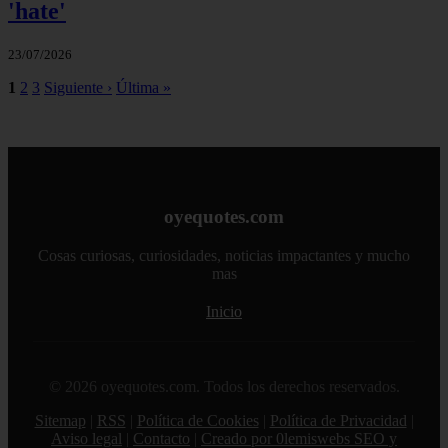
'hate'
23/07/2026
1
2
3
Siguiente ›
Última »
oyequotes.com
Cosas curiosas, curiosidades, noticias impactantes y mucho
mas
Inicio
© 2026 oyequotes.com. Todos los derechos reservados.
Sitemap
|
RSS
|
Política de Cookies
|
Política de Privacidad
|
Aviso legal
|
Contacto
|
Creado por 0lemiswebs SEO y