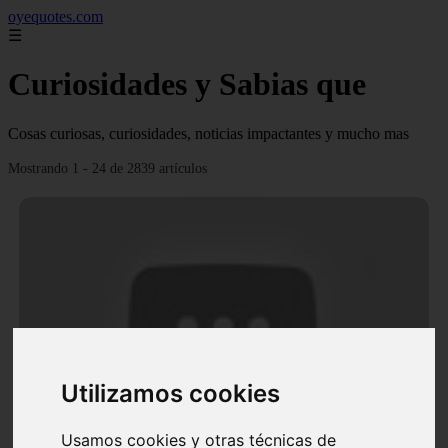
oyequotes.com
☰
Curiosidades y Sabias que
Cosas curiosas, curiosidades, noticias impactantes y mucho mas
Mostrando 1 - 24 de 2839 artículos
Utilizamos cookies
Video Ana Brenda Contreras y la firme promesa que
le hizo a su hija Aria
Usamos cookies y otras técnicas de